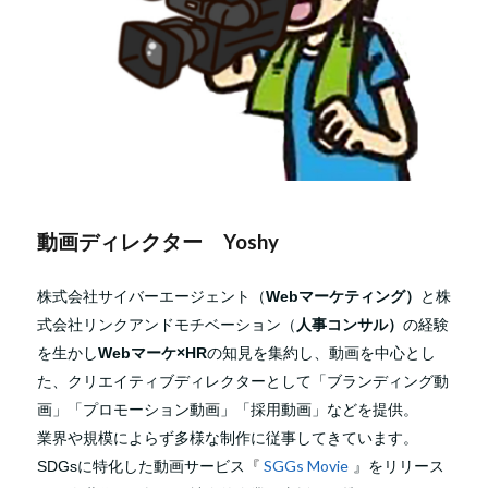
動画ディレクター Yoshy
株式会社サイバーエージェント（
Webマーケティング）
と
株
式会社リンクアンドモチベーション（
人事コンサル）
の経験
を生かし
Webマーケ×HR
の知見を集約し、動画を中心とし
た、
クリエイティブディレクターとして「
ブランディング動
画」「
プロモーション動画」「
採用動画」
などを提供。
業界や規模によらず多様な制作に従事してきています。
『
SGGs Movie
SDGsに特化した動画サービス
』をリリース